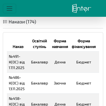
Накази (174)
Освітній
Форма
Форма
Наказ
ступінь
навчання
фінансування
Фа
№491-
К(ОС) від
Бакалавр
Денна
Бюджет
Пе
17.11.2025
№486-
К(ОС) від
Бакалавр
Заочна
Бюджет
Пе
13.11.2025
№458-
К(ОС) від
Бакалавр
Денна
Бюджет