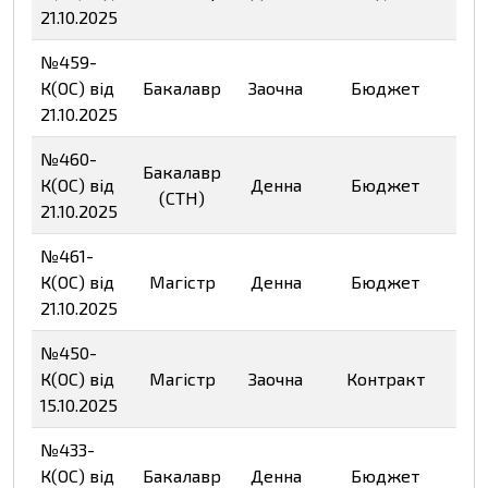
Пе
21.10.2025
№459-
К(ОС) від
Бакалавр
Заочна
Бюджет
Пе
21.10.2025
№460-
Бакалавр
К(ОС) від
Денна
Бюджет
(СТН)
Пе
21.10.2025
№461-
К(ОС) від
Магістр
Денна
Бюджет
Пе
21.10.2025
№450-
К(ОС) від
Магістр
Заочна
Контракт
Пе
15.10.2025
№433-
К(ОС) від
Бакалавр
Денна
Бюджет
Пе