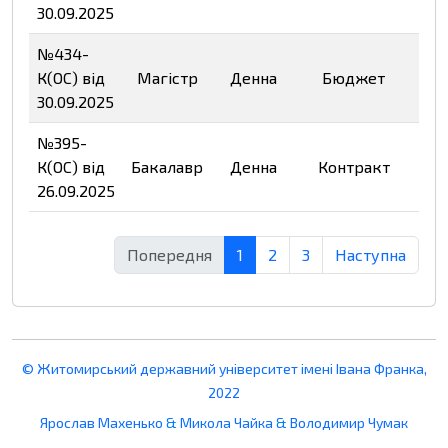
30.09.2025
№434-
К(ОС) від
Магістр
Денна
Бюджет
Пе
30.09.2025
№395-
К(ОС) від
Бакалавр
Денна
Контракт
Пе
26.09.2025
Попередня
1
2
3
Наступна
© Житомирський державний університет імені Івана Франка,
2022
Ярослав Махенько
&
Микола Чайка
&
Володимир Чумак