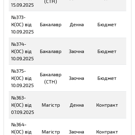
(СТН)
Пе
15.09.2025
№373-
К(ОС) від
Бакалавр
Денна
Бюджет
Пе
10.09.2025
№374-
К(ОС) від
Бакалавр
Заочна
Бюджет
Пе
10.09.2025
№375-
Бакалавр
К(ОС) від
Заочна
Бюджет
(СТН)
Пе
10.09.2025
№363-
К(ОС) від
Магістр
Денна
Контракт
Пе
07.09.2025
№364-
К(ОС) від
Магістр
Заочна
Контракт
Пе