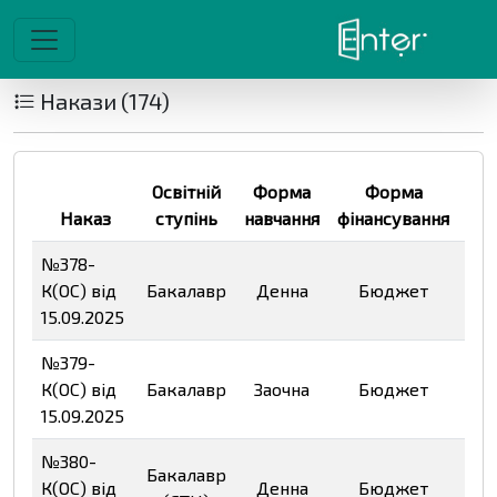
Накази (174)
Освітній
Форма
Форма
Наказ
ступінь
навчання
фінансування
Фа
№378-
К(ОС) від
Бакалавр
Денна
Бюджет
Пе
15.09.2025
№379-
К(ОС) від
Бакалавр
Заочна
Бюджет
Пе
15.09.2025
№380-
Бакалавр
К(ОС) від
Денна
Бюджет