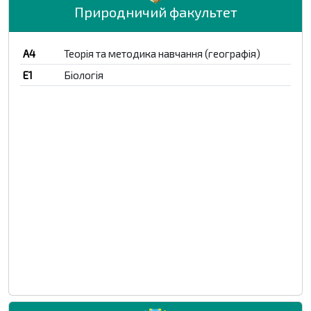
Природничий факультет
A4
Теорія та методика навчання (географія)
E1
Біологія