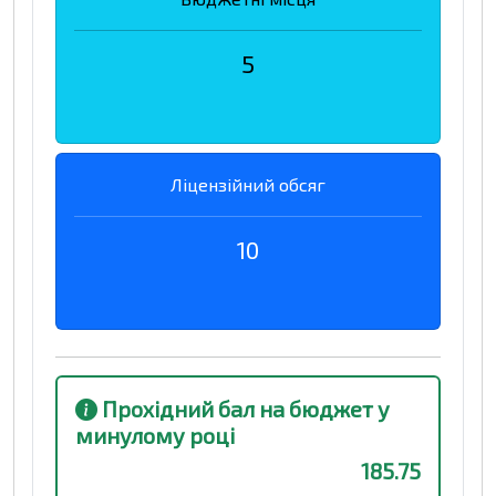
5
Ліцензійний обсяг
10
Прохідний бал на бюджет у
минулому році
185.75