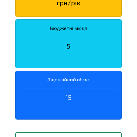
грн/рік
Бюджетні місця
5
Ліцензійний обсяг
15