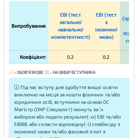
ЄФ
ЄВІ (тест
ЄВІ (тест
(пред
загальної
з
Випробування:
тес
навчальної
іноземної
психол
компетентності)
мови)
соціо
Коефіцієнт:
0.2
0.2
0
- ОБОВ'ЯЗКОВЕ
- НА ВИБІР ВСТУПНИКА
Під час вступу для здобуття вищої освіти
виключно на місця за кошти фізичних та/або
юридичних осіб, вступники на основі ОС
Магістр (ОКР Спеціаліст) можуть за їх
вибором або подати результат(-и) ЄВІ та/або
ЄФВВ, або скласти відповідну(-і) співбесіду з
іноземної мови та/або фаховий іспит з