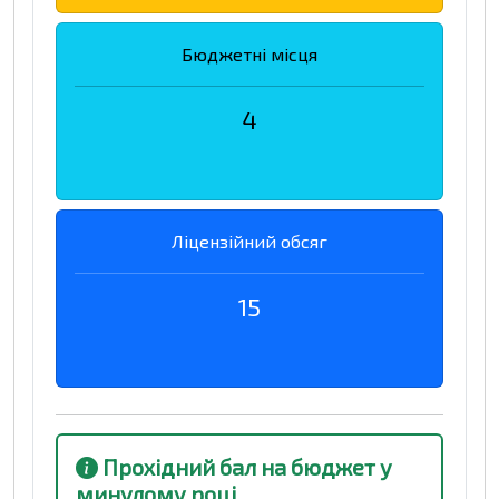
Бюджетні місця
4
Ліцензійний обсяг
15
Прохідний бал на бюджет у
минулому році