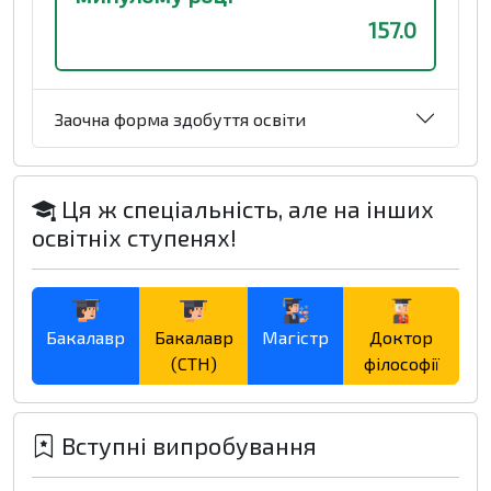
157.0
Заочна форма здобуття освіти
Ця ж спеціальність, але на інших
освітніх ступенях!
Бакалавр
Бакалавр
Магістр
Доктор
(СТН)
філософії
Вступні випробування