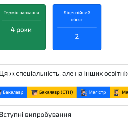
Термін навчання
Ліцензійний
обсяг
4 роки
2
Ця ж спеціальність, але на інших освітні
Бакалавр
Бакалавр (СТН)
Магістр
Ма
Вступні випробування