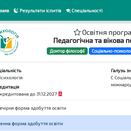
заяв
Результати іспитів
Спеціальності
Освітня прогр
Педагогічна та вікова п
Доктор філософії
Соціально-психоло
ціальність
Галузь з
Психологія
C Соціал
міжнарод
едитація
кредитована до 31.12.2027
ечірня форма здобуття освіти
енна форма здобуття освіти