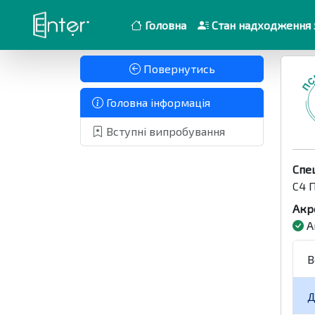
Головна
Стан надходження 
Повернутись
Головна інформація
Вступні випробування
Спе
C4 
Акр
А
В
Д