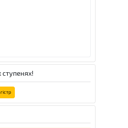
х ступенях!
гістр