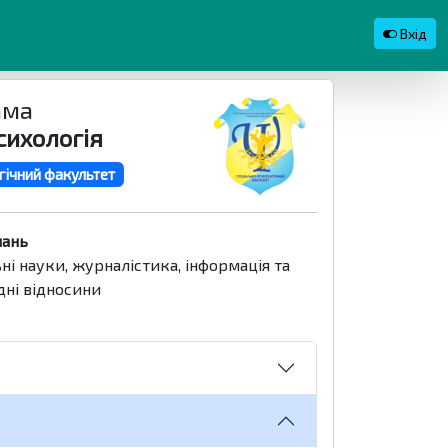
Вхід
ама
сихологія
гічний факультет
нань
ьні науки, журналістика, інформація та
ні відносини