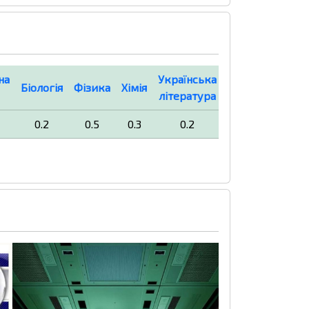
на
Українська
Біологія
Фізика
Хімія
Географія
література
0.2
0.5
0.3
0.2
0.2