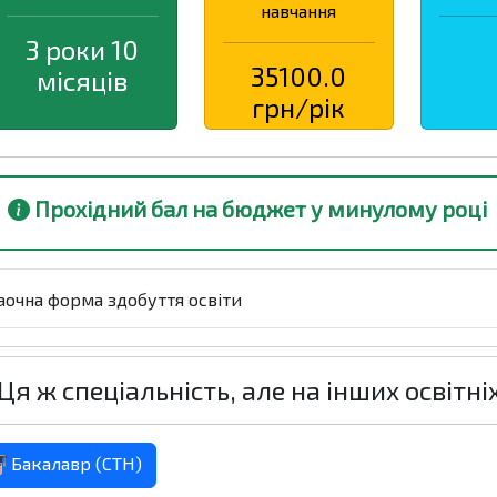
навчання
3 роки 10
35100.0
місяців
грн/рік
Прохідний бал на бюджет у минулому році
аочна форма здобуття освіти
Ця ж спеціальність, але на інших освітні
Бакалавр (СТН)