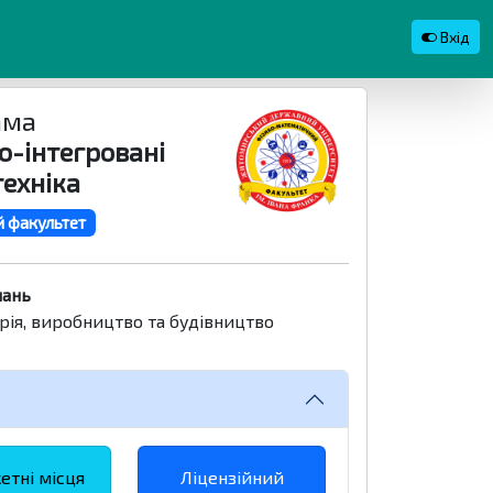
Вхід
ама
о-інтегровані
техніка
 факультет
нань
рія, виробництво та будівництво
тні місця
Ліцензійний