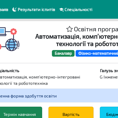
заяв
Результати іспитів
Спеціальності
Освітня прогр
Автоматизація, комп’ютерн
технології та робото
Бакалавр
Фізико-математичний
ціальність
Галузь з
Автоматизація, комп’ютерно-інтегровані
G Інжене
ології та робототехніка
енна форма здобуття освіти
Термін навчання
Вартість
Бюдже