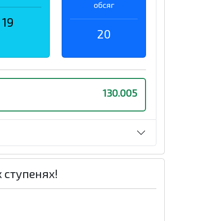
обсяг
19
20
130.005
х ступенях!