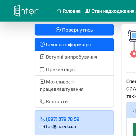
Головна
Стан надходження 
Повернутись
Головна інформація
Вступні випробування
Презентація
Спе
Можливості
G7 
працевлаштування
техн
Контакти
Д
(097) 379 78 59
tok@zu.edu.ua