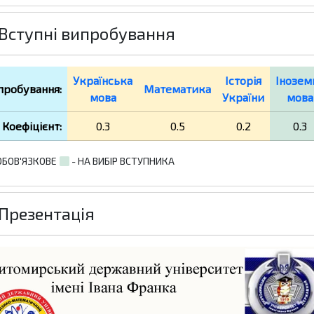
Вступні випробування
Українська
Історія
Інозем
пробування:
Математика
мова
України
мова
Коефіцієнт:
0.3
0.5
0.2
0.3
ОБОВ'ЯЗКОВЕ
- НА ВИБІР ВСТУПНИКА
Презентація