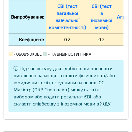
ЄВІ (тест
ЄВІ (тест
загальної
з
Випробування:
Агрон
навчальної
іноземної
компетентності)
мови)
Коефіцієнт:
0.2
0.2
0.6
- ОБОВ'ЯЗКОВЕ
- НА ВИБІР ВСТУПНИКА
Під час вступу для здобуття вищої освіти
виключно на місця за кошти фізичних та/або
юридичних осіб, вступники на основі ОС
Магістр (ОКР Спеціаліст) можуть за їх
вибором або подати результат ЄВІ, або
скласти співбесіду з іноземної мови в ЖДУ.