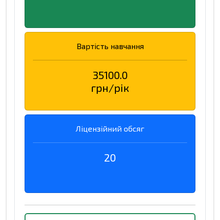
Вартість навчання
35100.0
грн/рік
Ліцензійний обсяг
20